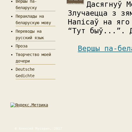
Вершы па-
Дасягнуў М
беларуску
Злучаецца з зя
Пераклады на
Напісаў на яго
беларускую мову
“Тут быў...”. 
Переводы на
русский язык
Проза
Вершы па-бел
Творчество моей
дочери
Deutsche
Gedichte
© Алексей Мусорин, 2017