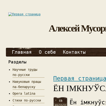
Алексей Мусор
Главная
О себе
Контакты
Разделы
Научные труды
по-русски
Первая страниц
Навуковыя працы
ЁН ІМКНУЎС
па-беларуску
Opera latina
Стихи по-русски
Сб
Ён імкнуўс
03/12/11