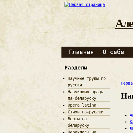
Але
Главная
О себе
Разделы
Научные труды по-
Перва
русски
Навуковыя працы
На
па-беларуску
Opera latina
Стихи по-русски
А
Вершы па-
К
беларуску
Л
Пераклады на