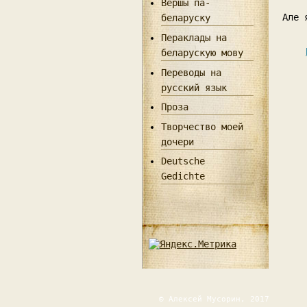
Вершы па-
Але 
беларуску
Пераклады на
беларускую мову
Переводы на
русский язык
Проза
Творчество моей
дочери
Deutsche
Gedichte
© Алексей Мусорин, 2017