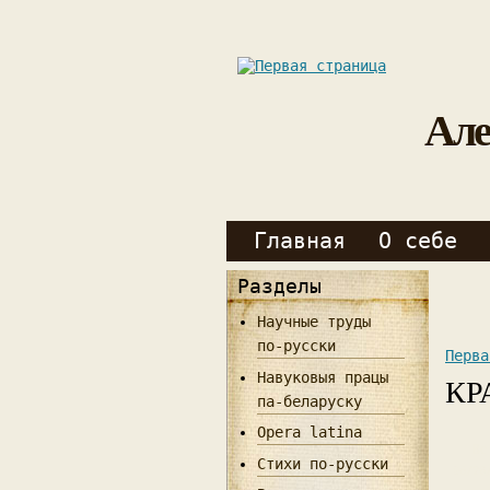
Але
Главная
О себе
Разделы
Научные труды
по-русски
Перва
Навуковыя працы
КР
па-беларуску
Opera latina
Вс
Стихи по-русски
06/28