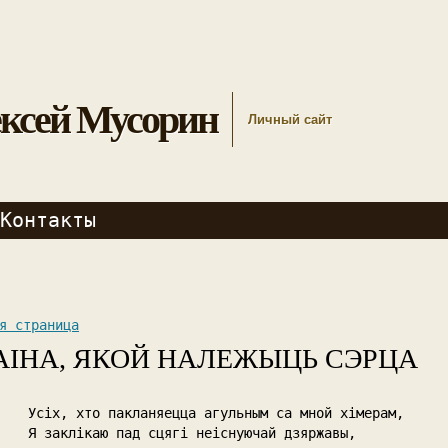
ксей Мусорин
Личный сайт
Контакты
я страница
АІНА, ЯКОЙ НАЛЕЖЫЦЬ СЭРЦА
Усіх, хто пакланяецца агульным са мной хімерам,
/15
Я заклікаю пад сцягі неіснуючай дзяржавы,