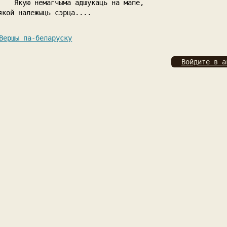
Якую немагчыма адшукаць на мапе,
якой належыць сэрца....
Вершы па-беларуску
Войдите в а