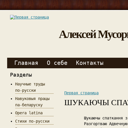
Алексей Мусор
Главная
О себе
Контакты
Разделы
Научные труды
по-русски
Первая страница
Навуковыя працы
ШУКАЮЧЫ СПАТ
па-беларуску
Opera latina
Сб
Шукаючы спаткання з
Стихи по-русски
03/12/11
Разгортваю Адвечную